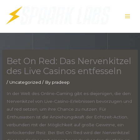
Skip
to
content
Bet On Red: Das Nervenkitzel
des Live Casinos entfesseln
/
Uncategorized
/ By
pradeep
In der Welt des Online-Gaming gibt es diejenigen, die den
Nervenkitzel von Live-Casino-Erlebnissen bevorzugen und
auf red setzen, um ihre Chance zu nutzen. Für
Enthusiasten ist die Anziehungskraft der Echtzeit-Action,
verbunden mit der Möglichkeit auf große Gewinne, ein
verlockender Reiz. Bei Bet On Red wird der Nervenkitzel